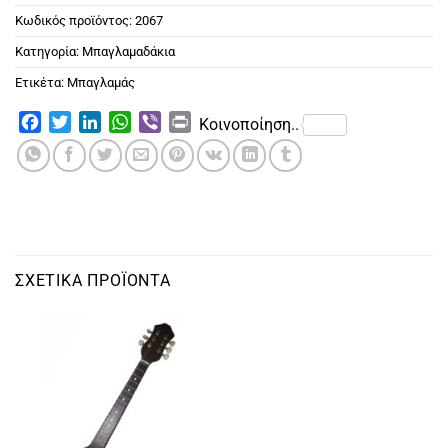
Κωδικός προϊόντος:
2067
Κατηγορία:
Μπαγλαμαδάκια
Ετικέτα:
Μπαγλαμάς
Facebook
Twitter
LinkedIn
WhatsApp
Viber
Print
Κοινοποίηση..
ΣΧΕΤΙΚΆ ΠΡΟΪΌΝΤΑ