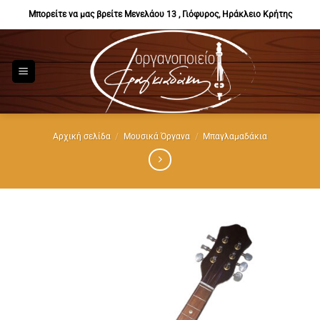
Μετάβαση
Μπορείτε να μας βρείτε Μενελάου 13 , Γιόφυρος, Ηράκλειο Κρήτης
στο
περιεχόμενο
Αρχική σελίδα
/
Μουσικά Όργανα
/
Μπαγλαμαδάκια